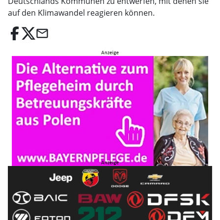
Deutschlands Kommunen zu entwerfen, mit denen sie
auf den Klimawandel reagieren können.
email