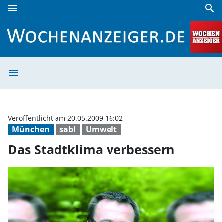
menu
search
Das Stadtklima verbessern | Wochenanzeiger
menu
Das Stadtklima 
Veröffentlicht am 20.05.2009 16:02
München
sabl
Umwelt
Das Stadtklima verbessern