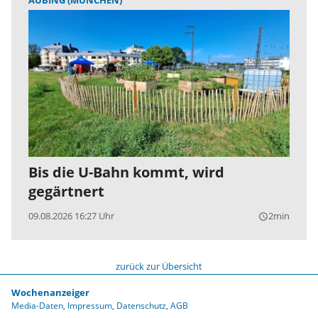
AUBING (MÜNCHEN)
Bis die U-Bahn kommt, wird
gegärtnert
09.08.2026 16:27 Uhr
2min
query_builder
zurück zur Übersicht
Wochenanzeiger
Media-Daten
Impressum
Datenschutz
AGB