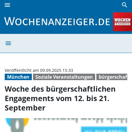
menu
search
Woche des bürgerschaftlichen Engagements vom 12. bis 2
menu
Woche des bürge
Veröffentlicht am 09.09.2025 15:33
München
Soziale Veranstaltungen
bürgerschaft
Woche des bürgerschaftlichen
Engagements vom 12. bis 21.
September