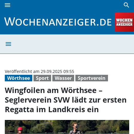
menu
search
Wingfoilen am Wörthsee – Seglerverein SVW lädt zur erste
menu
Wingfoilen am W
Veröffentlicht am 29.09.2025 09:55
Wörthsee
Sport
Wasser
Sportverein
Wingfoilen am Wörthsee –
Seglerverein SVW lädt zur ersten
Regatta im Landkreis ein