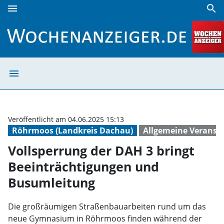
menu
search
Vollsperrung der DAH 3 bringt Beeinträchtigungen und Bu
menu
Vollsperrung de
Veröffentlicht am 04.06.2025 15:13
Röhrmoos (Landkreis Dachau)
Allgemeine Veranst
Vollsperrung der DAH 3 bringt
Beeinträchtigungen und
Busumleitung
Die großräumigen Straßenbauarbeiten rund um das
neue Gymnasium in Röhrmoos finden während der