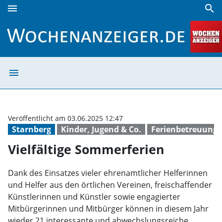
menu
search
Vielfältige Sommerferien | Wochenanzeiger
menu
Vielfältige Som
Veröffentlicht am 03.06.2025 12:47
Starnberg
Kinder, Jugend & Co.
Ferienbetreuung
Vielfältige Sommerferien
Dank des Einsatzes vieler ehrenamtlicher Helferinnen
und Helfer aus den örtlichen Vereinen, freischaffender
Künstlerinnen und Künstler sowie engagierter
Mitbürgerinnen und Mitbürger können in diesem Jahr
wieder 21 interessante und abwechslungsreiche