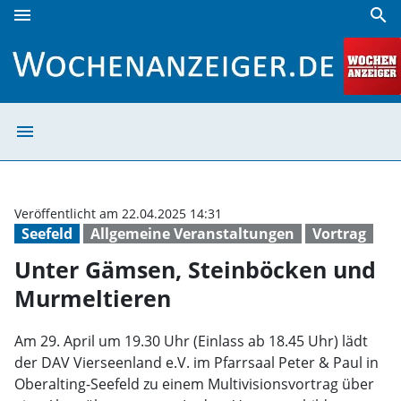
menu
search
Unter Gämsen, Steinböcken und Murmeltieren | Wochenan
menu
Unter Gämsen, 
Veröffentlicht am 22.04.2025 14:31
Seefeld
Allgemeine Veranstaltungen
Vortrag
Unter Gämsen, Steinböcken und
Murmeltieren
Am 29. April um 19.30 Uhr (Einlass ab 18.45 Uhr) lädt
der DAV Vierseenland e.V. im Pfarrsaal Peter & Paul in
Oberalting-Seefeld zu einem Multivisionsvortrag über