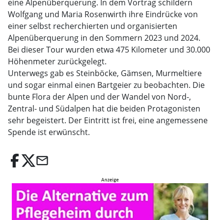
eine Alpenüberquerung. In dem Vortrag schildern
Wolfgang und Maria Rosenwirth ihre Eindrücke von
einer selbst recherchierten und organi­sierten
Alpenüberquerung in den Sommern 2023 und 2024.
Bei dieser Tour wurden etwa 475 Kilometer und 30.000
Höhen­meter zurückgelegt.
Unterwegs gab es Steinböcke, Gämsen, Murmeltiere
und sogar einmal einen Bartgeier zu beobachten. Die
bunte Flora der Alpen und der Wandel von Nord-,
Zentral- und Südalpen hat die beiden Protagonisten
sehr begeistert. Der Eintritt ist frei, eine angemessene
Spende ist erwünscht.
email