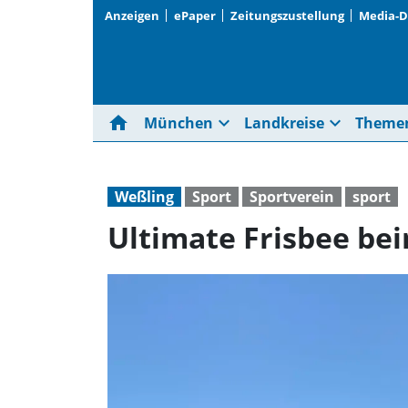
Anzeigen
ePaper
Zeitungszustellung
Media-
home
expand_more
expand_more
München
Landkreise
Theme
Weßling
Sport
Sportverein
sport
Ultimate Frisbee be