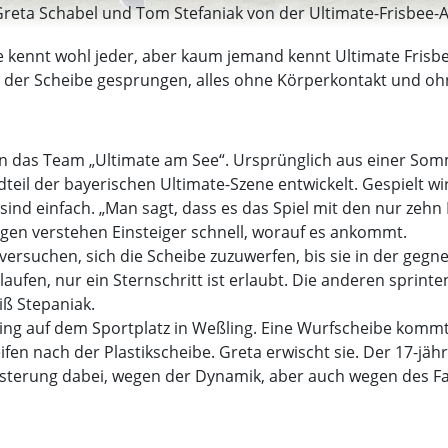
reta Schabel und Tom Stefaniak von der Ultimate-Frisbee-Ab
ibe kennt wohl jeder, aber kaum jemand kennt Ultimate Fris
 der Scheibe gesprungen, alles ohne Körperkontakt und ohn
hren das Team „Ultimate am See“. Ursprünglich aus einer S
teil der bayerischen Ultimate-Szene entwickelt. Gespielt w
 sind einfach. „Man sagt, dass es das Spiel mit den nur zehn 
egen verstehen Einsteiger schnell, worauf es ankommt.
versuchen, sich die Scheibe zuzuwerfen, bis sie in der geg
aufen, nur ein Sternschritt ist erlaubt. Die anderen sprinten
iß Stepaniak.
ining auf dem Sportplatz in Weßling. Eine Wurfscheibe kom
ifen nach der Plastikscheibe. Greta erwischt sie. Der 17-jäh
geisterung dabei, wegen der Dynamik, aber auch wegen des Fa