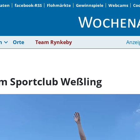
Daten
facebook-RSS
Flohmärkte
Gewinnspiele
Webcams
Coo
Ultimate Frisbee bei
expand_more
n
Orte
Team Rynkeby
Anzei
im Sportclub Weßling