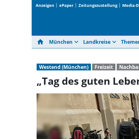
Anzeigen
ePaper
Zeitungszustellung
Media-
home
expand_more
expand_more
München
Landkreise
Theme
Westend (München)
Freizeit
Nachba
„Tag des guten Lebe