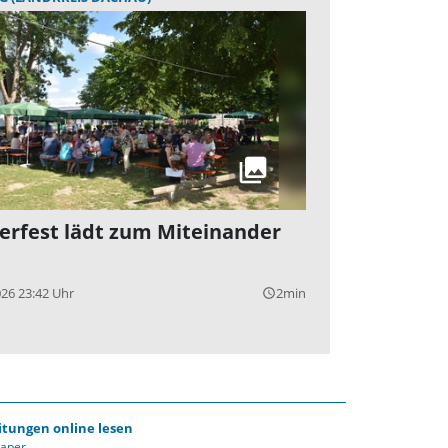
erfest lädt zum Miteinander
026 23:42 Uhr
2min
query_builder
itungen online lesen
Paper