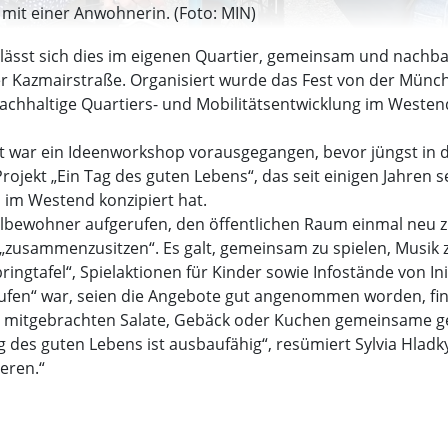
h mit einer Anwohnerin. (Foto: MIN)
e lässt sich dies im eigenen Quartier, gemeinsam und nachb
er Kazmairstraße. Organisiert wurde das Fest von der Münchn
nachhaltige Quartiers- und Mobilitätsentwicklung im Weste
t war ein Ideenworkshop vorausgegangen, bevor jüngst in 
jekt „Ein Tag des guten Lebens“, das seit einigen Jahren seh
n im Westend konzipiert hat.
ilbewohner aufgerufen, den öffentlichen Raum einmal neu 
„zusammenzusitzen“. Es galt, gemeinsam zu spielen, Musik 
ringtafel“, Spielaktionen für Kinder sowie Infostände von In
ufen“ war, seien die Angebote gut angenommen worden, finde
ie mitgebrachten Salate, Gebäck oder Kuchen gemeinsame g
des guten Lebens ist ausbaufähig“, resümiert Sylvia Hladk
eren.“