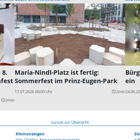
 8.
Maria-Nindl-Platz ist fertig:
Bürg
nfest
Sommerfest im Prinz-Eugen-Park
ein
17.07.2026 00:00 Uhr
2min
24.06.2
query_builder
2min
query_builder
zurück zur Übersicht
Kleinanzeigen
Ze
Jobs / Stellen
Keinanzeige inserieren
e-