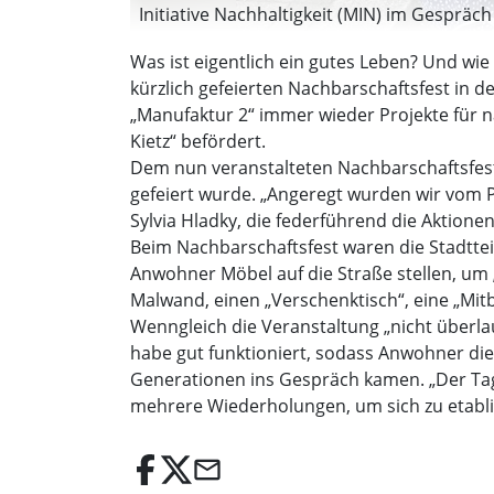
Initiative Nachhaltigkeit (MIN) im Gespräc
Was ist eigentlich ein gutes Leben? Und wi
kürzlich gefeierten Nachbarschaftsfest in d
„Manufaktur 2“ immer wieder Projekte für 
Kietz“ befördert.
Dem nun veranstalteten Nachbarschaftsfes
gefeiert wurde. „Angeregt wurden wir vom Pro
Sylvia Hladky, die federführend die Aktione
Beim Nachbarschaftsfest waren die Stadtte
Anwohner Möbel auf die Straße stellen, um 
Malwand, einen „Verschenktisch“, eine „Mitb
Wenngleich die Veranstaltung „nicht überla
habe gut funktioniert, sodass Anwohner d
Generationen ins Gespräch kamen. „Der Tag 
mehrere Wiederholungen, um sich zu etabli
email