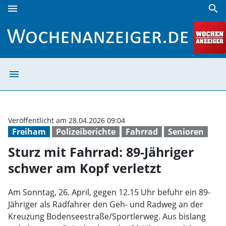
menu
search
Sturz mit Fahrrad: 89-Jähriger schwer am Kopf verletzt | 
menu
Sturz mit Fahrra
Veröffentlicht am 28.04.2026 09:04
Freiham
Polizeiberichte
Fahrrad
Senioren
Sturz mit Fahrrad: 89-Jähriger
schwer am Kopf verletzt
Am Sonntag, 26. April, gegen 12.15 Uhr befuhr ein 89-
Jähriger als Radfahrer den Geh- und Radweg an der
Kreuzung Bodenseestraße/Sportlerweg. Aus bislang