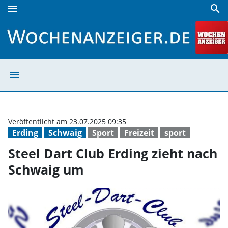
menu
search
Steel Dart Club Erding zieht nach Schwaig um | Wochenanz
menu
Steel Dart Club
Veröffentlicht am 23.07.2025 09:35
Erding
Schwaig
Sport
Freizeit
sport
Steel Dart Club Erding zieht nach
Schwaig um