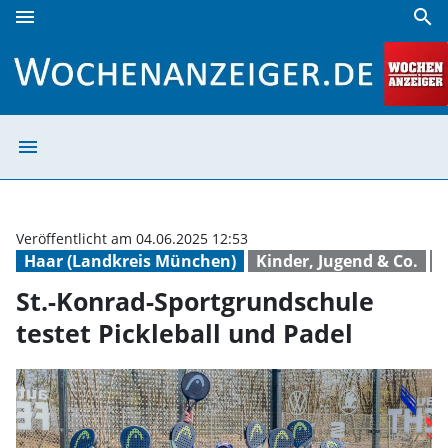
menu
search
St.-Konrad-Sportgrundschule testet Pickleball und Padel |
menu
St.-Konrad-Sport
Veröffentlicht am 04.06.2025 12:53
Haar (Landkreis München)
Kinder, Jugend & Co.
S
St.-Konrad-Sportgrundschule
testet Pickleball und Padel