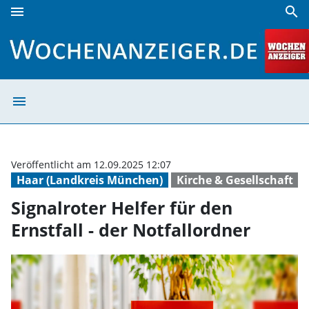
menu
search
Signalroter Helfer für den Ernstfall - der Notfallordner | 
menu
Signalroter Helf
Veröffentlicht am 12.09.2025 12:07
Haar (Landkreis München)
Kirche & Gesellschaft
Signalroter Helfer für den
Ernstfall - der Notfallordner