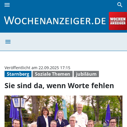
menu
search
Sie sind da, wenn Worte fehlen | Wochenanzeiger
menu
Sie sind da, we
Veröffentlicht am 22.09.2025 17:15
Starnberg
Soziale Themen
jubiläum
Sie sind da, wenn Worte fehlen