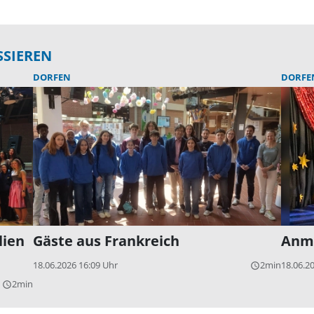
SSIEREN
DORFEN
DORFE
lien
Gäste aus Frankreich
Anme
18.06.2026 16:09 Uhr
2min
18.06.2
query_builder
2min
query_builder