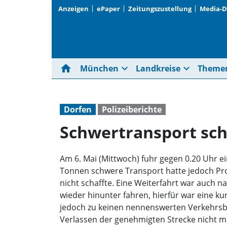
Anzeigen
ePaper
Zeitungszustellung
Media-
home
expand_more
expand_more
München
Landkreise
Theme
Dorfen
Polizeiberichte
Schwertransport sch
Am 6. Mai (Mittwoch) fuhr gegen 0.20 Uhr ei
Tonnen schwere Transport hatte jedoch Prob
nicht schaffte. Eine Weiterfahrt war auch
wieder hinunter fahren, hierfür war eine 
jedoch zu keinen nennenswerten Verkehrsb
Verlassen der genehmigten Strecke nicht mö