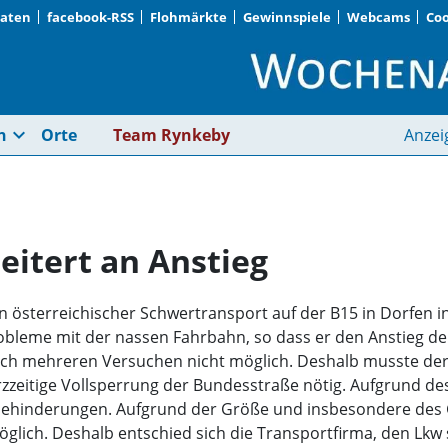
Daten
facebook-RSS
Flohmärkte
Gewinnspiele
Webcams
Coo
Schwertransport sche
expand_more
n
Orte
Team Rynkeby
Anzei
eitert an Anstieg
n österreichischer Schwertransport auf der B15 in Dorfen in
leme mit der nassen Fahrbahn, so dass er den Anstieg der 
 nach mehreren Versuchen nicht möglich. Deshalb musste de
kurzzeitige Vollsperrung der Bundesstraße nötig. Aufgrund
ehinderungen. Aufgrund der Größe und insbesondere des 
glich. Deshalb entschied sich die Transportfirma, den Lkw s