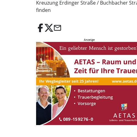
Kreuzung Erdinger Straße / Buchbacher Straß
finden
email