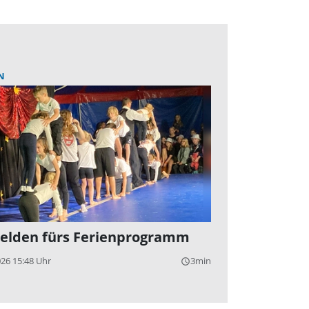
N
lden fürs Ferienprogramm
026 15:48 Uhr
3min
query_builder