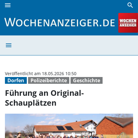
menu
search
Führung an Original-Schauplätzen | Wochenanzeiger
menu
Führung an Orig
Veröffentlicht am 18.05.2026 10:50
Dorfen
Polizeiberichte
Geschichte
Führung an Original-
Schauplätzen