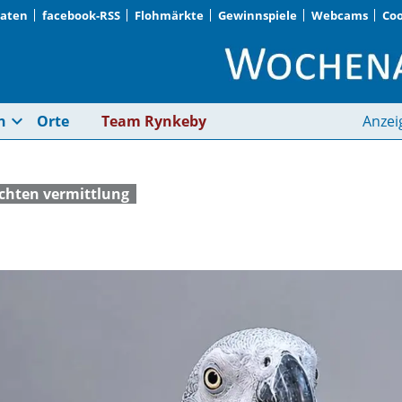
Daten
facebook-RSS
Flohmärkte
Gewinnspiele
Webcams
Coo
Schrödinger | Woche
expand_more
n
Orte
Team Rynkeby
Anzei
ichten vermittlung