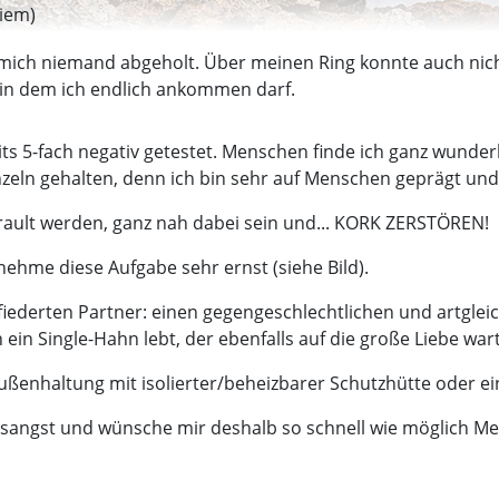
Riem)
t mich niemand abgeholt. Über meinen Ring konnte auch ni
, in dem ich endlich ankommen darf.
ts 5-fach negativ getestet. Menschen finde ich ganz wunderba
zeln gehalten, denn ich bin sehr auf Menschen geprägt und
ault werden, ganz nah dabei sein und... KORK ZERSTÖREN!
nehme diese Aufgabe sehr ernst (siehe Bild).
fiederten Partner: einen gegengeschlechtlichen und artgle
in Single-Hahn lebt, der ebenfalls auf die große Liebe wart
ußenhaltung mit isolierter/beheizbarer Schutzhütte oder e
gsangst und wünsche mir deshalb so schnell wie möglich Men