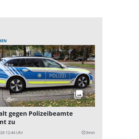
HEN
lt gegen Polizeibeamte
mt zu
026 12:44 Uhr
3min
query_builder