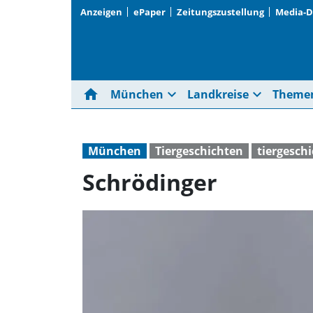
Anzeigen
ePaper
Zeitungszustellung
Media-
home
expand_more
expand_more
München
Landkreise
Theme
München
Tiergeschichten
tiergesch
Schrödinger