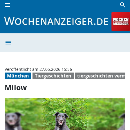
menu
search
Milow | Wochenanzeiger
menu
Milow | Wochen
Veröffentlicht am 27.05.2026 15:56
München
Tiergeschichten
tiergeschichten vermi
Milow