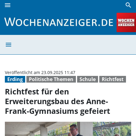
menu
search
Richtfest für den Erweiterungsbau des Anne-Frank-Gymnas
menu
Richtfest für d
Veröffentlicht am 23.09.2025 11:47
Erding
Politische Themen
Schule
Richtfest
Richtfest für den
Erweiterungsbau des Anne-
Frank-Gymnasiums gefeiert