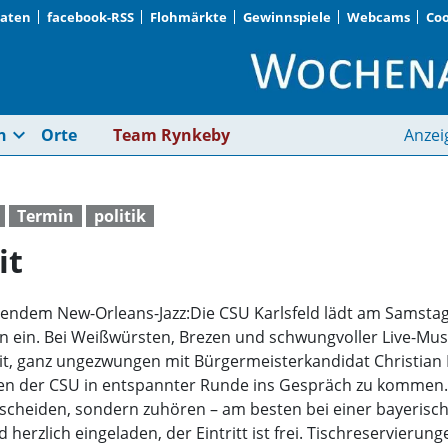
Daten
facebook-RSS
Flohmärkte
Gewinnspiele
Webcams
Coo
Politik, Jazz & Brotze
expand_more
n
Orte
Team Rynkeby
Anzei
Termin
politik
it
ßendem New-Orleans-Jazz:Die CSU Karlsfeld lädt am Samstag,
 ein. Bei Weißwürsten, Brezen und schwungvoller Live-Musi
it, ganz ungezwungen mit Bürgermeisterkandidat Christian 
en der CSU in entspannter Runde ins Gespräch zu kommen.
tscheiden, sondern zuhören – am besten bei einer bayerische
 herzlich eingeladen, der Eintritt ist frei. Tischreservierun