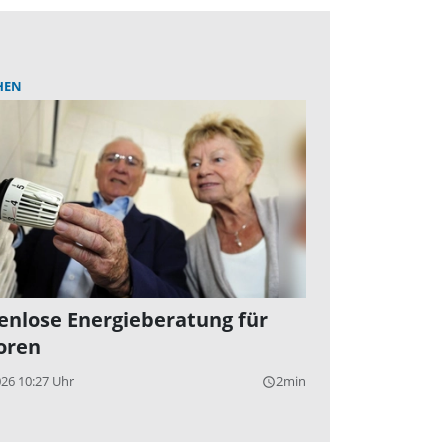
HEN
enlose Energieberatung für
oren
026 10:27 Uhr
2min
query_builder