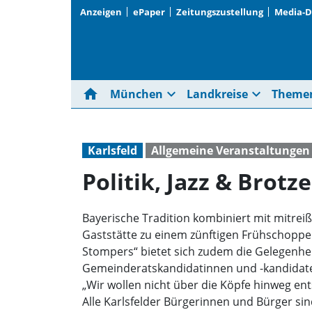
Anzeigen
ePaper
Zeitungszustellung
Media-
home
expand_more
expand_more
München
Landkreise
Theme
Karlsfeld
Allgemeine Veranstaltungen
Politik, Jazz & Brotze
Bayerische Tradition kombiniert mit mitrei
Gaststätte zu einem zünftigen Frühschoppen
Stompers“ bietet sich zudem die Gelegenhe
Gemeinderatskandidatinnen und -kandidat
„Wir wollen nicht über die Köpfe hinweg en
Alle Karlsfelder Bürgerinnen und Bürger sind