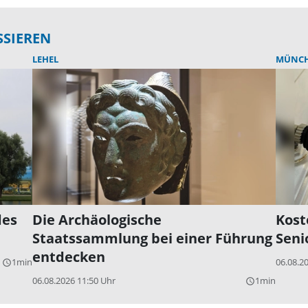
SSIEREN
LEHEL
MÜNC
des
Die Archäologische
Kost
Staatssammlung bei einer Führung
Seni
entdecken
1min
06.08.2
query_builder
06.08.2026 11:50 Uhr
1min
query_builder