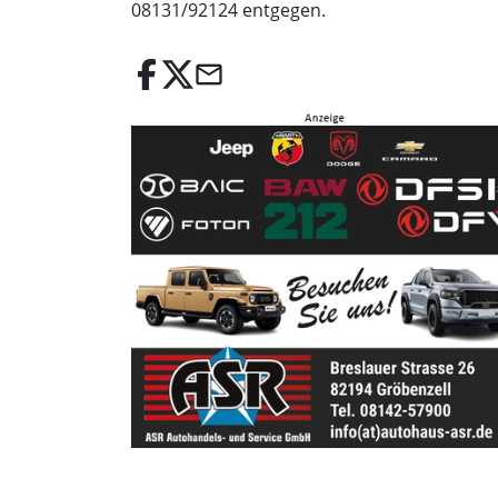
08131/92124 entgegen.
email