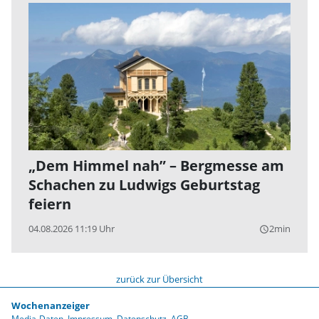
„Dem Himmel nah” – Bergmesse am
Schachen zu Ludwigs Geburtstag
feiern
04.08.2026 11:19 Uhr
2min
query_builder
zurück zur Übersicht
Wochenanzeiger
Media-Daten
Impressum
Datenschutz
AGB