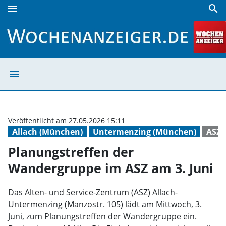
menu
search
Planungstreffen der Wandergruppe im ASZ am 3. Juni | Wo
menu
Planungstreffen
Veröffentlicht am 27.05.2026 15:11
Allach (München)
Untermenzing (München)
ASZ 
Planungstreffen der
Wandergruppe im ASZ am 3. Juni
Das Alten- und Service-Zentrum (ASZ) Allach-
Untermenzing (Manzostr. 105) lädt am Mittwoch, 3.
Juni, zum Planungstreffen der Wandergruppe ein.