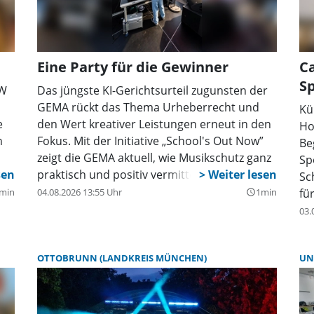
Eine Party für die Gewinner
Ca
S
KW
Das jüngste KI-Gerichtsurteil zugunsten der
GEMA rückt das Thema Urheberrecht und
Kü
e
den Wert kreativer Leistungen erneut in den
Ho
n
Fokus. Mit der Initiative „School's Out Now”
Be
zeigt die GEMA aktuell, wie Musikschutz ganz
Sp
praktisch und positiv vermittelt werden
Sc
kann. Nämlich dort, wo junge Menschen
min
04.08.2026 13:55 Uhr
1min
fü
query_builder
Musik erleben: auf dem Schulhof!
Ru
03.
ge
un
OTTOBRUNN (LANDKREIS MÜNCHEN)
UN
Sp
in