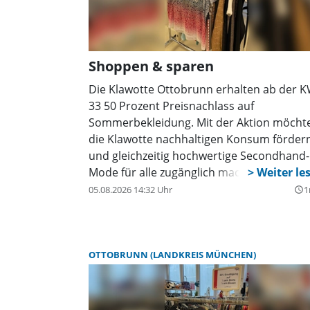
Shoppen & sparen
Die Klawotte Ottobrunn erhalten ab der 
33 50 Prozent Preisnachlass auf
Sommerbekleidung. Mit der Aktion möcht
die Klawotte nachhaltigen Konsum förder
und gleichzeitig hochwertige Secondhand-
Mode für alle zugänglich machen. Das
Sortiment wird kontinuierlich durch
05.08.2026 14:32 Uhr
1
query_builder
Kleiderspenden ergänzt und bietet eine
große Auswahl.
OTTOBRUNN (LANDKREIS MÜNCHEN)