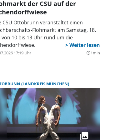
ohmarkt der CSU auf der
ichendorffwiese
e CSU Ottobrunn veranstaltet einen
chbarschafts-Flohmarkt am Samstag, 18.
li von 10 bis 13 Uhr rund um die
chendorffwiese.
07.2026 17:19 Uhr
1min
query_builder
TOBRUNN (LANDKREIS MÜNCHEN)