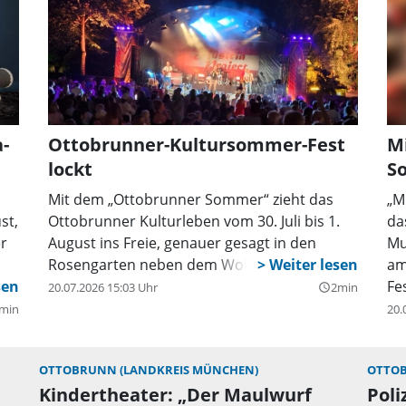
bunter Reigen an Aufführungen statt.
Nä
Begleitet wird der Abend durch Walk-Acts
ge
und einen Feuershow. Gegen 22.55 findet ein
Da
Feuerwerk mit Musik statt, gegen 24.00 Uhr
eb
endet das Fest. Alle Programmpunkte dieses
Di
Abends sind kostenfrei. Bei schlechtem
de
-
Ottobrunner-Kultursommer-Fest
Mi
Wetter wird das Spektakel ins Wolf-Ferrari-
Wo
lockt
S
Haus verlegt.
un
Ca
Mit dem „Ottobrunner Sommer“ zieht das
„M
Ta
st,
Ottobrunner Kulturleben vom 30. Juli bis 1.
da
be
er
August ins Freie, genauer gesagt in den
Mu
ih
Rosengarten neben dem Wolf-Ferrari-Haus.
am
ge
Fe
20.07.2026 15:03 Uhr
2min
query_builder
wa
min
20.
si
gu
Ve
OTTOBRUNN (LANDKREIS MÜNCHEN)
OTTOB
pr
Kindertheater: „Der Maulwurf
Poli