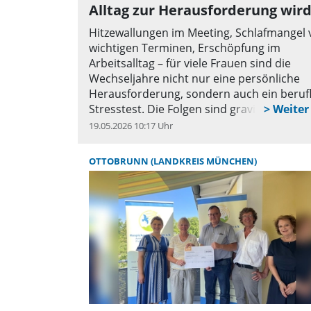
Alltag zur Herausforderung wir
Hitzewallungen im Meeting, Schlafmangel 
wichtigen Terminen, Erschöpfung im
Arbeitsalltag – für viele Frauen sind die
Wechseljahre nicht nur eine persönliche
Herausforderung, sondern auch ein berufl
Stresstest. Die Folgen sind gravierend: Jed
zehnte Frau kündigt ihren Job, viele ziehen
19.05.2026 10:17 Uhr
q
zurück, reduzieren Stunden oder geben
Karrierechancen auf. Und doch wird kaum
OTTOBRUNN (LANDKREIS MÜNCHEN)
darüber gesprochen.