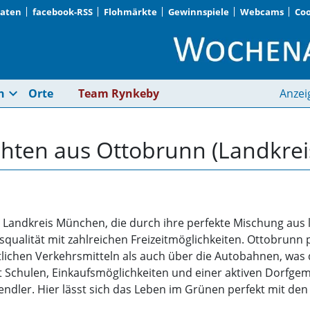
Daten
facebook-RSS
Flohmärkte
Gewinnspiele
Webcams
Coo
Ottobrunn (Landkrei
expand_more
n
Orte
Team Rynkeby
Anzei
ichten aus Ottobrunn (Landkre
m Landkreis München, die durch ihre perfekte Mischung au
squalität mit zahlreichen Freizeitmöglichkeiten. Ottobrunn
ichen Verkehrsmitteln als auch über die Autobahnen, was d
mit Schulen, Einkaufsmöglichkeiten und einer aktiven Dorf
ndler. Hier lässt sich das Leben im Grünen perfekt mit de