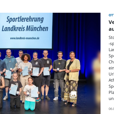
OT
V
a
St
-s
La
Sp
Ch
ei
Ur
At
Sp
Pl
un
06.