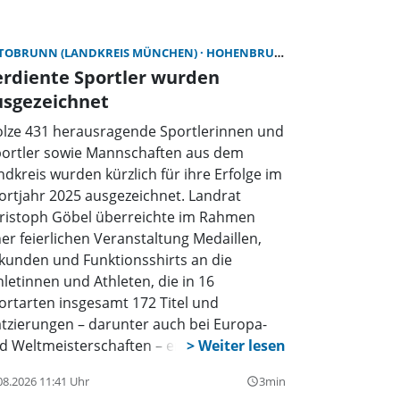
TOBRUNN (LANDKREIS MÜNCHEN)
HOHENBRUNN (LANDKREIS MÜNCHEN)
erdiente Sportler wurden
usgezeichnet
olze 431 herausragende Sportlerinnen und
portler sowie Mannschaften aus dem
ndkreis wurden kürzlich für ihre Erfolge im
ortjahr 2025 ausgezeichnet. Landrat
ristoph Göbel überreichte im Rahmen
ner feierlichen Veranstaltung Medaillen,
kunden und Funktionsshirts an die
hletinnen und Athleten, die in 16
ortarten insgesamt 172 Titel und
atzierungen – darunter auch bei Europa-
d Weltmeisterschaften – errungen hatten.
08.2026 11:41 Uhr
3min
query_builder