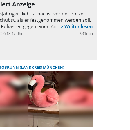
mmerfest der Schule. Am Ende konnten
iert Anzeige
e fast 100 Kilo gespendete Tiernahrung und
-Jähriger flieht zunächst vor der Polizei
ielzeug an die Ottobrunner Tiertafel
chubst, als er festgenommen werden soll,
ergeben. „Wir sind von diesem
 Polizisten gegen einen Ampelmast.
gagement überwältigt und sagen im
026 13:47 Uhr
1min
query_builder
men aller Tierbesitzer, die davon
ofitieren, herzlich Dankeschön”, betonten
tharina und Jürgen Wollmann glücklich.
TOBRUNN (LANDKREIS MÜNCHEN)