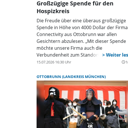
Großzügige Spende für den
Hospizkreis
Die Freude über eine überaus großzügige
Spende in Höhe von 4000 Dollar der Firma
Connectivity aus Ottobrunn war allen
Gesichtern abzulesen. „Mit dieser Spende
möchte unsere Firma auch die
Verbundenheit zum Standort Ottobrunn
ausdrücken und so dem Hospizkreis
15.07.2026 16:30 Uhr
1
query_builder
Ottobrunn ermöglichen seine wertvolle
Arbeit fortsetzen zu können.“ so Dr. Mark
OTTOBRUNN (LANDKREIS MÜNCHEN)
Hardi als Director R&D/ Product
Development Engineering Cold Applied
Global Energy der Firma, die bereits unter
dem Namen „Raychem“ international
Bekanntheit erreichte.