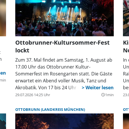
Ottobrunner-Kultursommer-Fest
Ki
lockt
N
:
n
Zum 37. Mal findet am Samstag, 1. August ab
In
17.00 Uhr das Ottobrunner Kultur-
Un
Sommerfest im Rosengarten statt. Die Gäste
Ra
min
erwartet ein Abend voller Musik, Tanz und
Un
Akrobatik. Von 17 bis 24 Uhr (Eintritt frei!)
be
wird im Rosengarten beim Wolf-Ferrari-Haus
Th
29.07.2026 14:25 Uhr
1min
23.
query_builder
ein bunter Kultur-Reigen geboten. Hier wird
ih
für die ganze Familie ein kunterbuntes
es
OTTOBRUNN (LANDKREIS MÜNCHEN)
OT
Programm zum Mitmachen und Spaß haben
so
angeboten. Im etwa halbstündigen Wechsel
Un
findet auf der Bühne im Rosengarten ein
ha