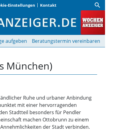
search
kie-Einstellungen
Kontakt
s München) | Wochenanz
ge aufgeben
Beratungstermin vereinbaren
is München)
s ländlicher Ruhe und urbaner Anbindung
 punktet mit einer hervorragenden
en Stadtteil besonders für Pendler
gemeinschaft machen Ottobrunn zu einem
n Annehmlichkeiten der Stadt verbinden.