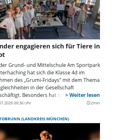
nder engagieren sich für Tiere in
ot
 der Grund- und Mittelschule Am Sportpark
terhaching hat sich die Klasse 4d im
hmen des „Grumi-Fridays” mit dem Thema
gleichheiten in der Gesellschaft
schäftigt. Besonders hat sie dabei das
ema Tiere interessiert. Gemeinsam mit
07.2026 09:36 Uhr
2min
query_builder
rer Klassenlehrerin Anja Bayer wollten sie
 aber nicht bei der Theorie belassen,
TOBRUNN (LANDKREIS MÜNCHEN)
ndern aktiv etwas gegen die
gleichheiten, die es hier gibt, tun. So
ben sich die Buben und Mädchen in der