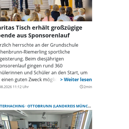
ritas Tisch erhält großzügige
pende aus Sponsorenlauf
rzlich herrschte an der Grundschule
henbrunn-Riemerling sportliche
geisterung. Beim diesjährigen
onsorenlauf gingen rund 360
hülerinnen und Schüler an den Start, um
r einen guten Zweck möglichst viele
nden zu laufen. Die Veranstaltung wurde
08.2026 11:12 Uhr
2min
query_builder
meinsam mit dem Elternbeirat organisiert
d fand zeitgleich auf dem Campus-
TERHACHING
OTTOBRUNN (LANDKREIS MÜNCHEN)
ortplatz in Riemerling und dem Sportplatz
 Hohenbrunn statt.