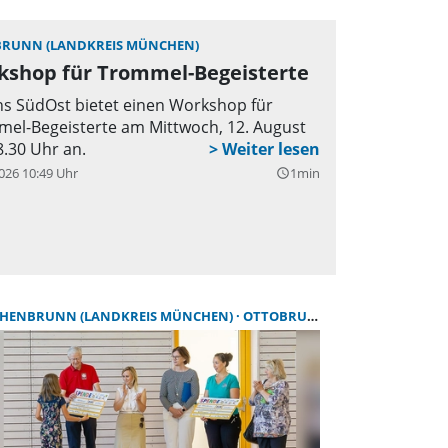
RUNN (LANDKREIS MÜNCHEN)
kshop für Trommel-Begeisterte
hs SüdOst bietet einen Workshop für
el-Begeisterte am Mittwoch, 12. August
.30 Uhr an.
026 10:49 Uhr
1min
query_builder
HENBRUNN (LANDKREIS MÜNCHEN)
OTTOBRUNN (LANDKREIS MÜNCHEN)