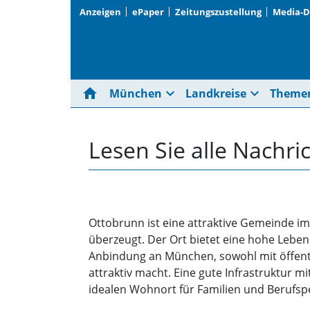
Anzeigen
ePaper
Zeitungszustellung
Media-
home
expand_more
expand_more
München
Landkreise
Theme
Lesen Sie alle Nachr
Ottobrunn ist eine attraktive Gemeinde i
überzeugt. Der Ort bietet eine hohe Leben
Anbindung an München, sowohl mit öffentl
attraktiv macht. Eine gute Infrastruktur 
idealen Wohnort für Familien und Berufspe