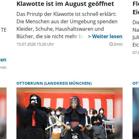
Klawotte ist im August geöffnet
Fl
Grabowski einige Abenteuer bestehen. Der
E
Kinderbuch-Klassiker als herzerwärmendes
Das Prinzip der Klawotte ist schnell erklärt:
Bühnenstück – Spannung mit Happy End von
Die Menschen aus der Umgebung spenden
Di
Theater Mär. Das Figurentheater ist für Kinder
Kleider, Schuhe, Haushaltswaren und
 TE
Na
ab 4 Jahren geeignet, Babys haben keinen
Bücher, die sie nicht mehr brauchen.
Ju
Zutritt! Der Eintritt kostet 7 Euro, Karten sind ab
15.07.2026 15:26 Uhr
2min
Ei
query_builder
sofort in der Gemeindebibliothek Ottobrunn
07.
und im Online-Ticketshop (
wfh-
ottobrunn.reservix.de
) erhältlich.
min
us
OTTOBRUNN (LANDKREIS MÜNCHEN)
OT