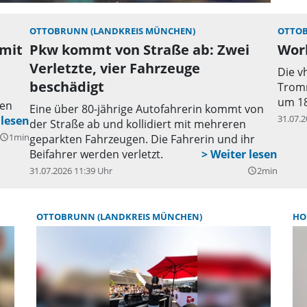
OTTOBRUNN (LANDKREIS MÜNCHEN)
OTTOB
 mit
Pkw kommt von Straße ab: Zwei
Wor
Verletzte, vier Fahrzeuge
Die v
beschädigt
Tromm
um 18
den
Eine über 80-jährige Autofahrerin kommt von
31.07.2
der Straße ab und kollidiert mit mehreren
1min
geparkten Fahrzeugen. Die Fahrerin und ihr
uery_builder
Beifahrer werden verletzt.
31.07.2026 11:39 Uhr
2min
query_builder
OTTOBRUNN (LANDKREIS MÜNCHEN)
HO