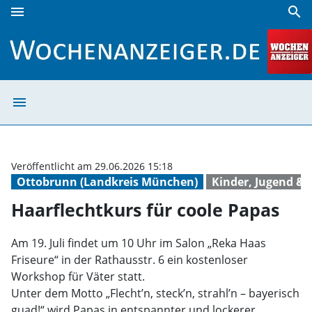
menu
search
Haarflechtkurs für coole Papas | Wochenanzeiger
menu
Haarflechtkurs 
Veröffentlicht am 29.06.2026 15:18
Ottobrunn (Landkreis München)
Kinder, Jugend & 
Haarflechtkurs für coole Papas
Am 19. Juli findet um 10 Uhr im Salon „Reka Haas
Friseure“ in der Rathausstr. 6 ein kostenloser
Workshop für Väter statt.
Unter dem Motto „Flecht’n, steck’n, strahl’n – bayerisch
guad!“ wird Papas in entspannter und lockerer