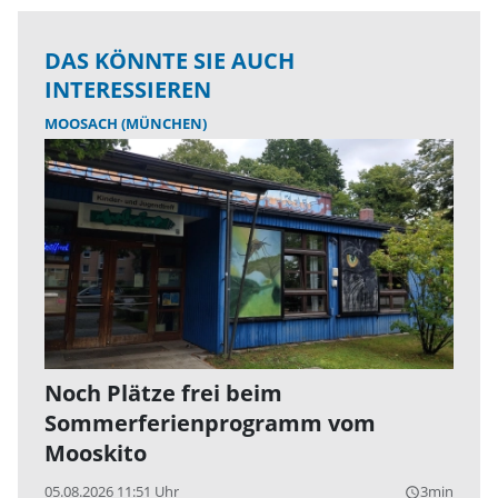
DAS KÖNNTE SIE AUCH
INTERESSIEREN
MOOSACH (MÜNCHEN)
Noch Plätze frei beim
Sommerferienprogramm vom
Mooskito
05.08.2026 11:51 Uhr
3min
query_builder