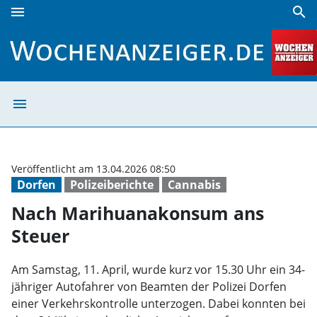
menu
search
Nach Marihuanakonsum ans Steuer | Wochenanzeiger
menu
Nach Marihuana
Veröffentlicht am 13.04.2026 08:50
Dorfen
Polizeiberichte
Cannabis
Nach Marihuanakonsum ans
Steuer
Am Samstag, 11. April, wurde kurz vor 15.30 Uhr ein 34-
jähriger Autofahrer von Beamten der Polizei Dorfen
einer Verkehrskontrolle unterzogen. Dabei konnten bei