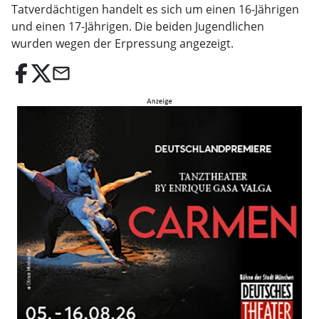
Tatverdächtigen handelt es sich um einen 16-Jährigen
und einen 17-Jährigen. Die beiden Jugendlichen
wurden wegen der Erpressung angezeigt.
email