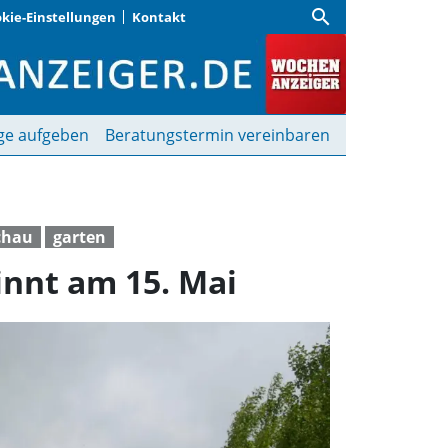
search
kie-Einstellungen
Kontakt
tenschau in Kirchheim 
ge aufgeben
Beratungstermin vereinbaren
chau
garten
innt am 15. Mai