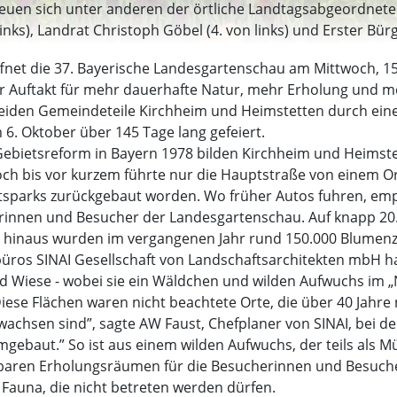
uen sich unter anderen der örtliche Landtagsabgeordnete Ma
nks), Landrat Christoph Göbel (4. von links) und Erster Bür
et die 37. Bayerische Landesgartenschau am Mittwoch, 15.
r Auftakt für mehr dauerhafte Natur, mehr Erholung und m
beiden Gemeindeteile Kirchheim und Heimstetten durch ein
6. Oktober über 145 Tage lang gefeiert.
bietsreform in Bayern 1978 bilden Kirchheim und Heimste
 bis vor kurzem führte nur die Hauptstraße von einem Ort
 Ortsparks zurückgebaut worden. Wo früher Autos fuhren, 
rinnen und Besucher der Landesgartenschau. Auf knapp 20
 hinaus wurden im vergangenen Jahr rund 150.000 Blumenzw
büros SINAI Gesellschaft von Landschaftsarchitekten mbH 
 und Wiese - wobei sie ein Wäldchen und wilden Aufwuchs i
iese Flächen waren nicht beachtete Orte, die über 40 Jahr
ewachsen sind”, sagte AW Faust, Chefplaner von SINAI, bei 
baut.” So ist aus einem wilden Aufwuchs, der teils als Mül
baren Erholungsräumen für die Besucherinnen und Besucher 
Fauna, die nicht betreten werden dürfen.