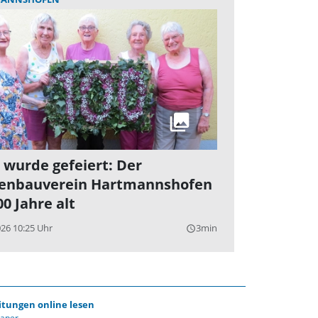
t wurde gefeiert: Der
enbauverein Hartmannshofen
00 Jahre alt
026 10:25 Uhr
3min
query_builder
itungen online lesen
Paper