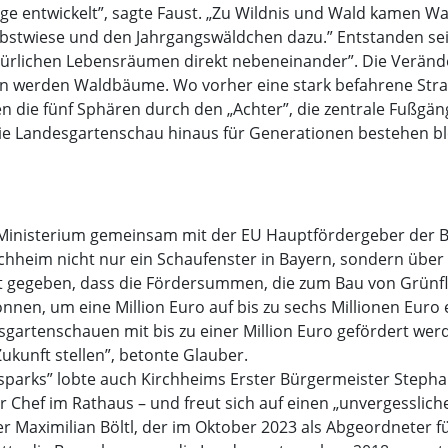
age entwickelt”, sagte Faust. „Zu Wildnis und Wald kamen W
bstwiese und den Jahrgangswäldchen dazu.” Entstanden sei 
rlichen Lebensräumen direkt nebeneinander”. Die Verände
n werden Waldbäume. Wo vorher eine stark befahrene Straße
 die fünf Sphären durch den „Achter”, die zentrale Fußgän
 die Landesgartenschau hinaus für Generationen bestehen bl
Ministerium gemeinsam mit der EU Hauptfördergeber der Ba
rchheim nicht nur ein Schaufenster in Bayern, sondern über B
t gegeben, dass die Fördersummen, die zum Bau von Grün
en, um eine Million Euro auf bis zu sechs Millionen Euro 
gartenschauen mit bis zu einer Million Euro gefördert wer
ukunft stellen”, betonte Glauber.
sparks” lobte auch Kirchheims Erster Bürgermeister Stepha
er Chef im Rathaus – und freut sich auf einen „unvergessl
er Maximilian Böltl, der im Oktober 2023 als Abgeordneter