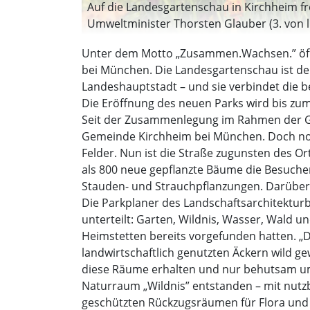
Auf die Landesgartenschau in Kirchheim fre
Umweltminister Thorsten Glauber (3. von li
(Foto: StMUV)
Unter dem Motto „Zusammen.Wachsen.” öffn
bei München. Die Landesgartenschau ist de
Landeshauptstadt – und sie verbindet die 
Die Eröffnung des neuen Parks wird bis zum 
Seit der Zusammenlegung im Rahmen der Ge
Gemeinde Kirchheim bei München. Doch noch
Felder. Nun ist die Straße zugunsten des
als 800 neue gepflanzte Bäume die Besuche
Stauden- und Strauchpflanzungen. Darüber
Die Parkplaner des Landschaftsarchitektur
unterteilt: Garten, Wildnis, Wasser, Wald
Heimstetten bereits vorgefunden hatten. „D
landwirtschaftlich genutzten Äckern wild g
diese Räume erhalten und nur behutsam umge
Naturraum „Wildnis” entstanden – mit nutz
geschützten Rückzugsräumen für Flora und 