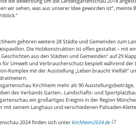
atte die Bewerbung um die Landesgartenschau 2018 angest
n wir sehen, was aus unserer Idee geworden ist”, meinte Böltl
tblick.”
h
hheim gehören weitere 28 Städte und Gemeinden zum Landk
pavillon. Die Holzkonstruktion ist offen gestaltet – mit ei
nd Geschichten aus den Städten und Gemeinden“ auf 29 kl
um für Umwelt und Verbraucherschutz bespielt während de
n-Komplex mit der Ausstellung „Leben braucht Vielfalt“ und 
dratmetern.
esgartenschau Kirchheim mehr als 90 Ausstellungsbeiträge,
en des Verbands Garten-, Landschafts- und Sportplatzbau i
esgartenschau ein großartiges Ereignis in der Region Münc
, der mit seinem Langhaus und verschiedenen Palisaden-Klet
tenschau 2024 finden sich unter
kirchheim2024.de