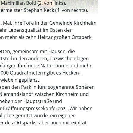
ximilian Böltl (2. von links),
germeister Stephan Keck (4. von rechts).
 Mai, ihre Tore in der Gemeinde Kirchheim
ehr Lebensqualität im Osten der
en mehr als zehn Hektar großen Ortspark.
tten, gemeinsam mit Hausen, die
steil in den anderen, dazwischen lagen
empfangen fünf neue Naturräume und mehr
.000 Quadratmetern gibt es Hecken-,
iebeln gepflanzt.
haben den Park in fünf sogenannte Sphären
m „Niemandsland” zwischen Kirchheim und
e neben der Hauptstraße und
der Eröffnungspressekonferenz: „Wir haben
lplatz genutzt wurde, ein eigener
des Ortsparks, aber auch mit explizit