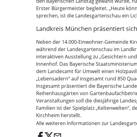
den Bayerischen Landtag gewählt wurde, h
Erster Bürgermeister begleitet. „Heute könne
sprechen, ist die Landesgartenschau ein Lich
Landkreis München präsentiert sic
Neben der 14.000-Einwohner-Gemeinde Kirc
während der Landesgartenschau im Landkreis
interaktiven Ausstellung zu „Gesichtern u
Innenhof. Das Bayerische Staatsministeri
dem Landesamt für Umwelt einen Holzpavillo
„Lebensadern“ auf insgesamt rund 850 Qua
Insgesamt präsentiert die Bayerische Land
Reihenhausgärten von Gartenbaufachbetrieb
Veranstaltungen soll die diesjährige Land
Familien ist der Spielplatz „Keltenwelten“
Kirchheim herstellt.
Alle weiteren Informationen zur Landesgar
email