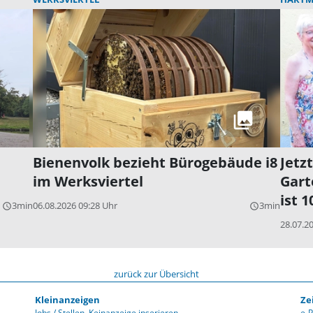
Bienenvolk bezieht Bürogebäude i8
Jetz
im Werksviertel
Gart
ist 1
3min
06.08.2026 09:28 Uhr
3min
query_builder
query_builder
28.07.2
zurück zur Übersicht
Kleinanzeigen
Ze
Jobs / Stellen
Keinanzeige inserieren
e-