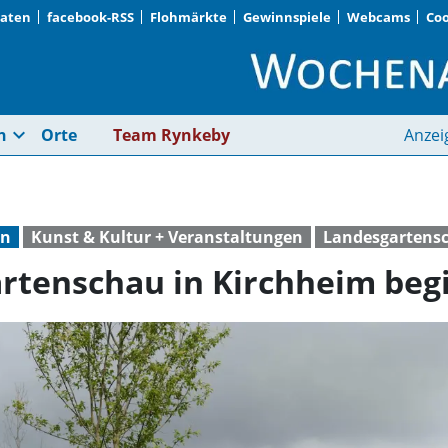
Daten
facebook-RSS
Flohmärkte
Gewinnspiele
Webcams
Coo
Bayerische Landesgar
expand_more
n
Orte
Team Rynkeby
Anzei
rn
Kunst & Kultur + Veranstaltungen
Landesgartens
rtenschau in Kirchheim beg