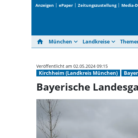
Anzeigen
ePaper
Zeitungszustellung
Media-
home
expand_more
expand_more
München
Landkreise
Theme
Veröffentlicht am 02.05.2024 09:15
Kirchheim (Landkreis München)
Baye
Bayerische Landesga