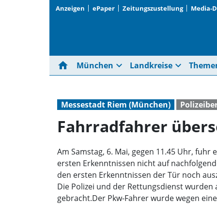
Anzeigen
ePaper
Zeitungszustellung
Media-
home
expand_more
expand_more
München
Landkreise
Theme
Messestadt Riem (München)
Polizeibe
Fahrradfahrer über
Am Samstag, 6. Mai, gegen 11.45 Uhr, fuhr e
ersten Erkenntnissen nicht auf nachfolgend
den ersten Erkenntnissen der Tür noch ausz
Die Polizei und der Rettungsdienst wurden
gebracht.Der Pkw-Fahrer wurde wegen einer