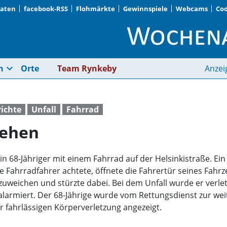
Daten
facebook-RSS
Flohmärkte
Gewinnspiele
Webcams
Coo
Fahrradfahrer übers
expand_more
n
Orte
Team Rynkeby
Anzei
richte
Unfall
Fahrrad
sehen
in 68-Jähriger mit einem Fahrrad auf der Helsinkistraße. E
e Fahrradfahrer achtete, öffnete die Fahrertür seines Fahr
uweichen und stürzte dabei. Bei dem Unfall wurde er verlet
 alarmiert. Der 68-Jährige wurde vom Rettungsdienst zur w
 fahrlässigen Körperverletzung angezeigt.