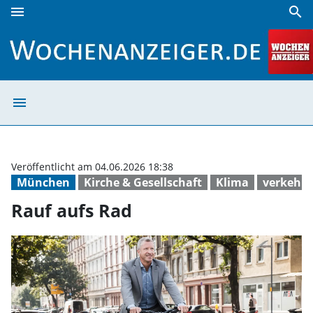
menu
search
Rauf aufs Rad | Wochenanzeiger
menu
Rauf aufs Rad |
Veröffentlicht am 04.06.2026 18:38
München
Kirche & Gesellschaft
Klima
verkehr
Rauf aufs Rad