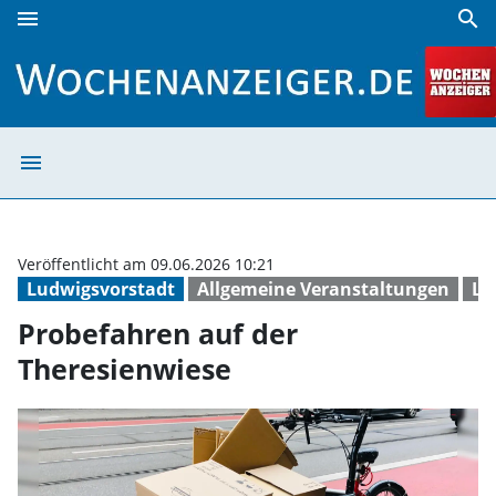
menu
search
Probefahren auf der Theresienwiese | Wochenanzeiger
menu
Probefahren auf
Veröffentlicht am 09.06.2026 10:21
Ludwigsvorstadt
Allgemeine Veranstaltungen
La
Probefahren auf der
Theresienwiese