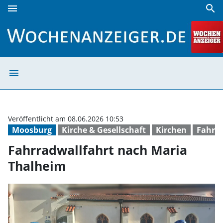
menu
search
Fahrradwallfahrt nach Maria Thalheim | Wochenanzeiger
menu
Fahrradwallfahr
Veröffentlicht am 08.06.2026 10:53
Moosburg
Kirche & Gesellschaft
Kirchen
Fahrr
Fahrradwallfahrt nach Maria
Thalheim