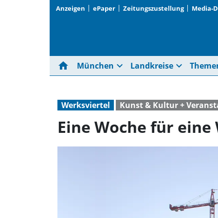
Anzeigen
ePaper
Zeitungszustellung
Media-
home
expand_more
expand_more
München
Landkreise
Theme
Werksviertel
Kunst & Kultur + Verans
Eine Woche für eine