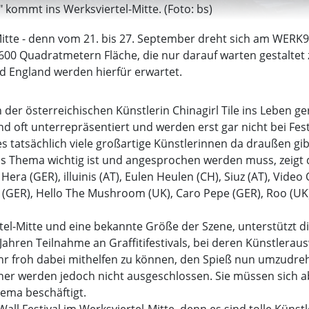
" kommt ins Werksviertel-Mitte. (Foto: bs)
tte - denn vom 21. bis 27. September dreht sich am WERK9 
00 Quadratmetern Fläche, die nur darauf warten gestaltet
nd England werden hierfür erwartet.
der österreichischen Künstlerin Chinagirl Tile ins Leben ger
ind oft unterrepräsentiert und werden erst gar nicht bei Fest
tsächlich viele großartige Künstlerinnen da draußen gibt, 
ss das Thema wichtig ist und angesprochen werden muss, zeig
ra (GER), illuinis (AT), Eulen Heulen (CH), Siuz (AT), Video 
a (GER), Hello The Mushroom (UK), Caro Pepe (GER), Roo (UK), 
el-Mitte und eine bekannte Größe der Szene, unterstützt dies
hren Teilnahme an Graffitifestivals, bei deren Künstleraus
sehr froh dabei mithelfen zu können, den Spieß nun umzudrehe
nner werden jedoch nicht ausgeschlossen. Sie müssen sich 
ema beschäftigt.