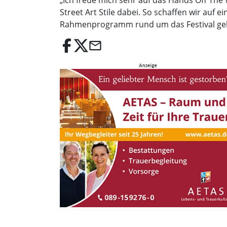
„Ich freue mich sehr auf das Hands Off The W
Street Art Stile dabei. So schaffen wir auf e
Rahmenprogramm rund um das Festival ge
email