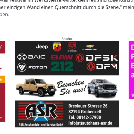
all Festival im Werksviertel-Mitte, denn es sind tolle Küns
iner einzigen Wand einen Querschnitt durch die Szene,“ meint 
ben.