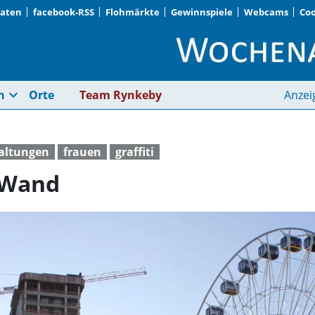
Daten
facebook-RSS
Flohmärkte
Gewinnspiele
Webcams
Coo
Eine Woche für eine
expand_more
n
Orte
Team Rynkeby
Anzei
taltungen
frauen
graffiti
 Wand