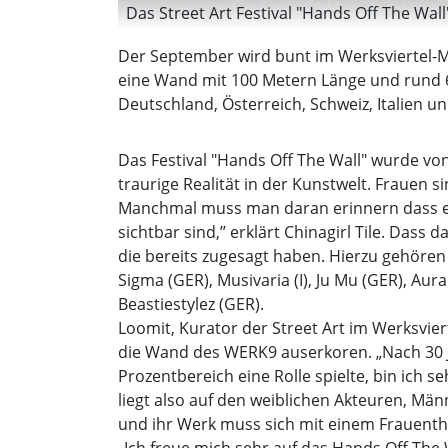
Das Street Art Festival "Hands Off The Wall
Der September wird bunt im Werksviertel-Mi
eine Wand mit 100 Metern Länge und rund 6
Deutschland, Österreich, Schweiz, Italien u
Das Festival "Hands Off The Wall" wurde von 
traurige Realität in der Kunstwelt. Frauen s
Manchmal muss man daran erinnern dass es ta
sichtbar sind,’’ erklärt Chinagirl Tile. Da
die bereits zugesagt haben. Hierzu gehören He
Sigma (GER), Musivaria (I), Ju Mu (GER), Aur
Beastiestylez (GER).
Loomit, Kurator der Street Art im Werksviert
die Wand des WERK9 auserkoren. „Nach 30 Ja
Prozentbereich eine Rolle spielte, bin ich 
liegt also auf den weiblichen Akteuren, Mä
und ihr Werk muss sich mit einem Frauenth