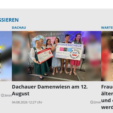
SSIEREN
DACHAU
WARTEN
Dachauer Damenwiesn am 12.
Frau
August
älte
3min
query_builder
und 
04.08.2026 12:27 Uhr
2min
query_builder
wer