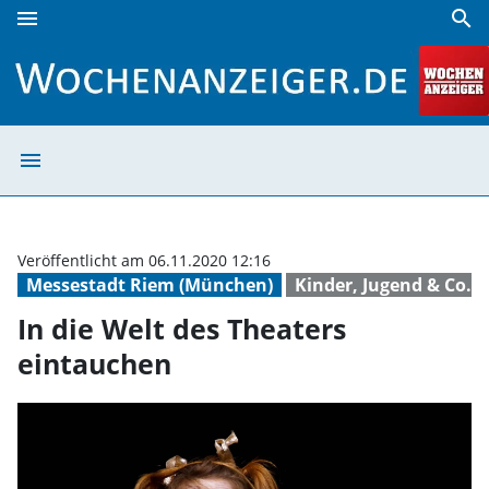
menu
search
In die Welt des Theaters eintauchen | Wochenanzeiger
menu
In die Welt des
Veröffentlicht am 06.11.2020 12:16
Messestadt Riem (München)
Kinder, Jugend & Co.
In die Welt des Theaters
eintauchen