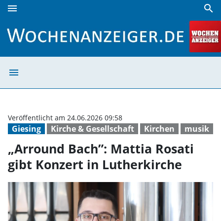
menu
search
„Arround Bach”: Mattia Rosati gibt Konzert in Lutherkirch
menu
„Arround Bach”: 
Veröffentlicht am 24.06.2026 09:58
Giesing
Kirche & Gesellschaft
Kirchen
musik
„Arround Bach”: Mattia Rosati
gibt Konzert in Lutherkirche