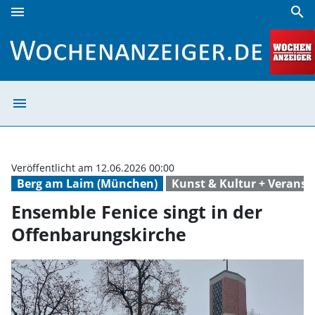
menu
search
Ensemble Fenice singt in der Offenbarungskirche | Wochen
menu
Ensemble Fenice
Veröffentlicht am 12.06.2026 00:00
Berg am Laim (München)
Kunst & Kultur + Veranst
Ensemble Fenice singt in der
Offenbarungskirche