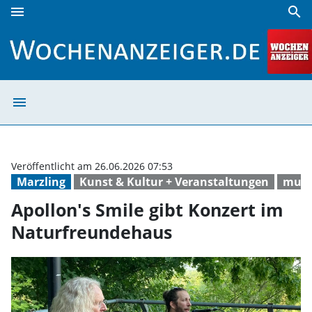
menu
search
Apollon's Smile gibt Konzert im Naturfreundehaus | Woch
menu
Apollon's Smile
Veröffentlicht am 26.06.2026 07:53
Marzling
Kunst & Kultur + Veranstaltungen
musi
Apollon's Smile gibt Konzert im
Naturfreundehaus