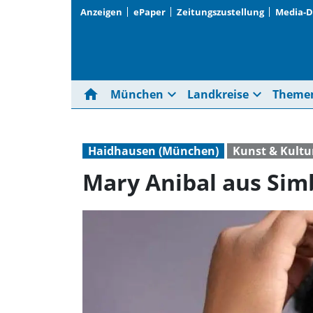
Anzeigen
ePaper
Zeitungszustellung
Media-
home
expand_more
expand_more
München
Landkreise
Theme
Haidhausen (München)
Kunst & Kultu
Mary Anibal aus Simb