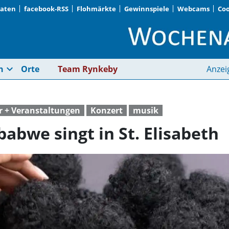
Daten
facebook-RSS
Flohmärkte
Gewinnspiele
Webcams
Coo
Mary Anibal aus Simb
expand_more
n
Orte
Team Rynkeby
Anzei
r + Veranstaltungen
Konzert
musik
abwe singt in St. Elisabeth