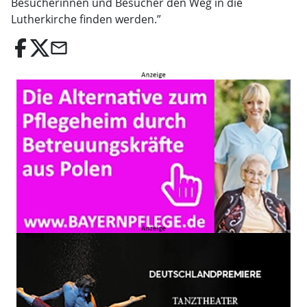
Besucherinnen und Besucher den Weg in die
Lutherkirche finden werden.”
email