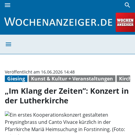
menu
search
„Im Klang der Zeiten”: Konzert in der Lutherkirche | Woche
menu
„Im Klang der Ze
Veröffentlicht am 16.06.2026 14:48
Giesing
Kunst & Kultur + Veranstaltungen
Kirch
„Im Klang der Zeiten”: Konzert in
der Lutherkirche