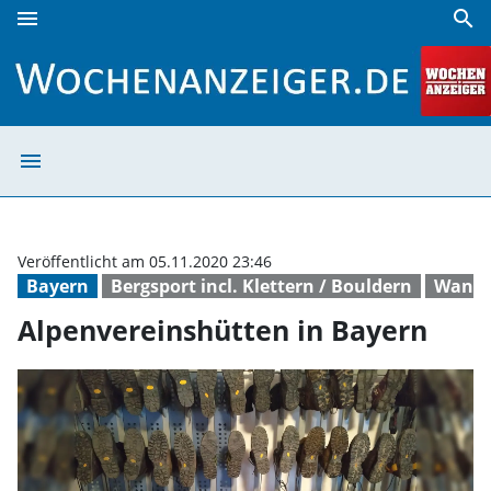
menu
search
Alpenvereinshütten in Bayern | Wochenanzeiger
menu
Alpenvereinshüt
Veröffentlicht am 05.11.2020 23:46
Bayern
Bergsport incl. Klettern / Bouldern
Wand
Alpenvereinshütten in Bayern