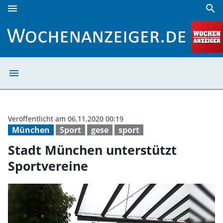
menu
search
Stadt München unterstützt Sportvereine | Wochenanzeiger
menu
Stadt München u
Veröffentlicht am 06.11.2020 00:19
München
Sport
gese
sport
Stadt München unterstützt
Sportvereine