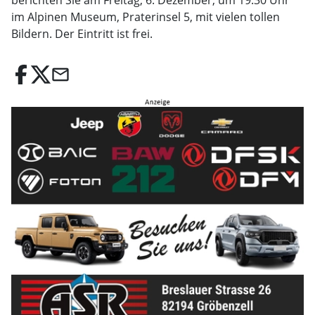
berichten Sie am Freitag, 6. Dezember, um 19.30 Uhr
im Alpinen Museum, Praterinsel 5, mit vielen tollen
Bildern. Der Eintritt ist frei.
email