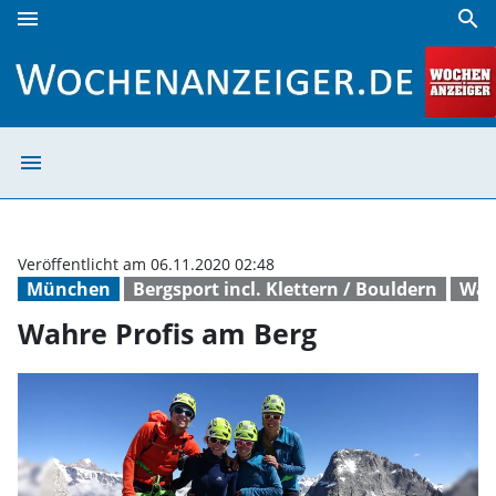
menu
search
Wahre Profis am Berg | Wochenanzeiger
menu
Wahre Profis am
Veröffentlicht am 06.11.2020 02:48
München
Bergsport incl. Klettern / Bouldern
Wan
Wahre Profis am Berg