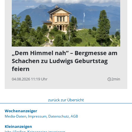
„Dem Himmel nah” – Bergmesse am
Schachen zu Ludwigs Geburtstag
feiern
04.08.2026 11:19 Uhr
2min
query_builder
zurück zur Übersicht
Wochenanzeiger
Media-Daten
Impressum
Datenschutz
AGB
Kleinanzeigen
Jobs / Stellen
Keinanzeige inserieren