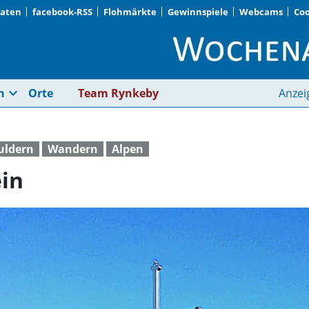
Daten
facebook-RSS
Flohmärkte
Gewinnspiele
Webcams
Coo
Auf den Leonhardste
expand_more
n
Orte
Team Rynkeby
Anzei
ouldern
Wandern
Alpen
in