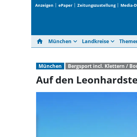
Anzeigen
ePaper
Zeitungszustellung
Media-
home
expand_more
expand_more
München
Landkreise
Theme
München
Bergsport incl. Klettern / B
Auf den Leonhardste