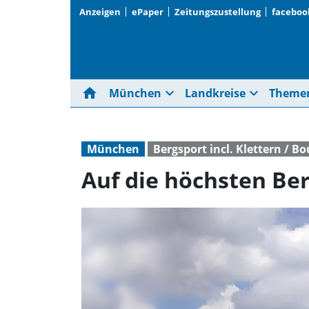
Anzeigen
ePaper
Zeitungszustellung
faceboo
home
expand_more
expand_more
München
Landkreise
Theme
München
Bergsport incl. Klettern / B
Auf die höchsten Be