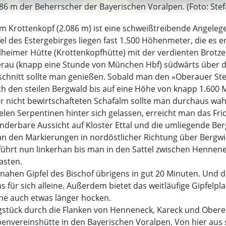
086 m der Beherrscher der Bayerischen Voralpen. (Foto: Ste
m Krottenkopf (2.086 m) ist eine schweißtreibende Angeleg
l des Estergebirges liegen fast 1.500 Höhenmeter, die es e
ilheimer Hütte (Krottenkopfhütte) mit der verdienten Brotz
rau (knapp eine Stunde von München Hbf) südwärts über di
schnitt sollte man genießen. Sobald man den »Oberauer Stei
 den steilen Bergwald bis auf eine Höhe von knapp 1.600 M
r nicht bewirtschafteten Schafalm sollte man durchaus w
len Serpentinen hinter sich gelassen, erreicht man das Fr
nderbare Aussicht auf Kloster Ettal und die umliegende Berg
an den Markierungen in nordöstlicher Richtung über Bergwi
führt nun linkerhan bis man in den Sattel zwischen Hennen
asten.
nahen Gipfel des Bischof übrigens in gut 20 Minuten. Und d
 für sich alleine. Außerdem bietet das weitläufige Gipfelpla
ne auch etwas länger hocken.
gstück durch die Flanken von Henneneck, Kareck und Oberen
penvereinshütte in den Bayerischen Voralpen. Von hier aus