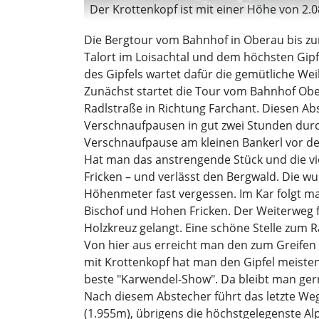
Der Krottenkopf ist mit einer Höhe von 2.
Die Bergtour vom Bahnhof in Oberau bis zu
Talort im Loisachtal und dem höchsten Gipfe
des Gipfels wartet dafür die gemütliche We
Zunächst startet die Tour vom Bahnhof Obe
Radlstraße in Richtung Farchant. Diesen Ab
Verschnaufpausen in gut zwei Stunden durch
Verschnaufpause am kleinen Bankerl vor de
Hat man das anstrengende Stück und die vie
Fricken – und verlässt den Bergwald. Die wu
Höhenmeter fast vergessen. Im Kar folgt m
Bischof und Hohen Fricken. Der Weiterweg 
Holzkreuz gelangt. Eine schöne Stelle zum R
Von hier aus erreicht man den zum Greifen 
mit Krottenkopf hat man den Gipfel meistens
beste "Karwendel-Show". Da bleibt man ger
Nach diesem Abstecher führt das letzte We
(1.955m), übrigens die höchstgelegenste Al