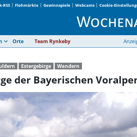
k-RSS
Flohmärkte
Gewinnspiele
Webcams
Cookie-Einstellun
Auf die höchsten Ber
expand_more
n
Orte
Team Rynkeby
Anzei
ouldern
Estergebirge
Wandern
rge der Bayerischen Voralpe