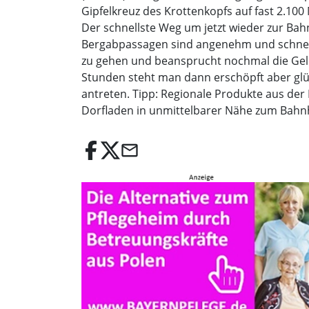
Gipfelkreuz des Krottenkopfs auf fast 2.10
Der schnellste Weg um jetzt wieder zur Bah
Berg­abpassagen sind angenehm und schnell
zu gehen und beansprucht nochmal die Gelenk
Stunden steht man dann erschöpft aber gl
antreten. Tipp: Regionale Produkte aus der
Dorfladen in unmittelbarer Nähe zum Bahn
email