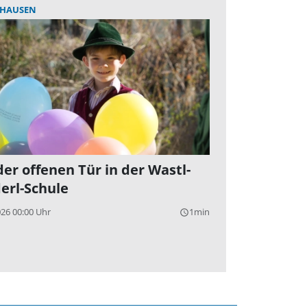
HAUSEN
der offenen Tür in der Wastl-
erl-Schule
026 00:00 Uhr
1min
query_builder