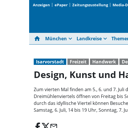
Anzeigen
ePaper
Zeitungszustellung
Media-
home
expand_more
expand_more
München
Landkreise
Theme
Isarvorstadt
Freizeit
Handwerk
De
Design, Kunst und H
Zum vierten Mal finden am 5., 6. und 7. Ju
Dreimühlenviertels öffnen von Freitag bis S
durch das idyllische Viertel können Besuche
Samstag, 6. Juli, 14 bis 19 Uhr, Sonntag, 7. J
email