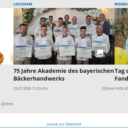
LOCHHAM
BOGEN
75 Jahre Akademie des bayerischen
Tag 
Bäckerhandwerks
Fand
23.07.2026 11:23 Uhr
5min
14.06.2
query_builder
3min
query_builder
zurück zur Übersicht