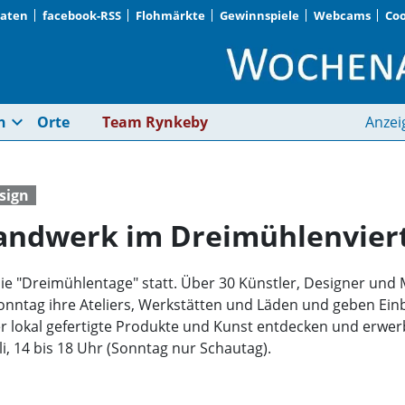
Daten
facebook-RSS
Flohmärkte
Gewinnspiele
Webcams
Coo
Design, Kunst und H
expand_more
n
Orte
Team Rynkeby
Anzei
sign
andwerk im Dreimühlenvier
li die "Dreimühlentage" statt. Über 30 Künstler, Designer u
onntag ihre Ateliers, Werkstätten und Läden und geben Einbl
r lokal gefertigte Produkte und Kunst entdecken und erwerben
uli, 14 bis 18 Uhr (Sonntag nur Schautag).