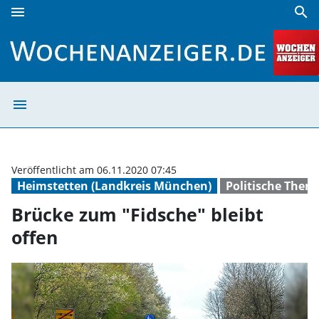
menu
search
Brücke zum "Fidsche" bleibt offen | Wochenanzeiger
menu
Brücke zum "Fid
Veröffentlicht am 06.11.2020 07:45
Heimstetten (Landkreis München)
Politische Them
Brücke zum "Fidsche" bleibt
offen