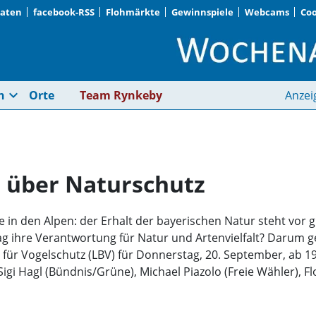
Daten
facebook-RSS
Flohmärkte
Gewinnspiele
Webcams
Coo
Politiker diskutieren
expand_more
n
Orte
Team Rynkeby
Anzei
n über Naturschutz
e in den Alpen: der Erhalt der bayerischen Natur steht vo
 ihre Verantwortung für Natur und Artenvielfalt? Darum geh
ür Vogelschutz (LBV) für Donnerstag, 20. September, ab 19.
igi Hagl (Bündnis/Grüne), Michael Piazolo (Freie Wähler), 