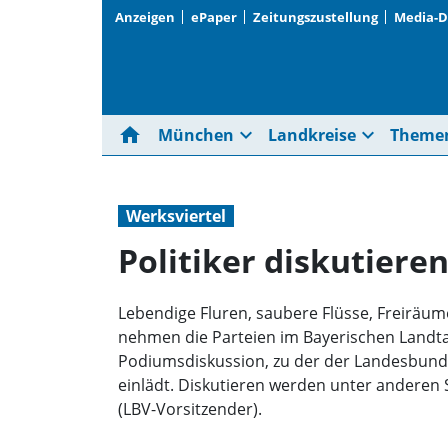
Anzeigen
ePaper
Zeitungszustellung
Media-
home
expand_more
expand_more
München
Landkreise
Theme
Werksviertel
Politiker diskutiere
Lebendige Fluren, saubere Flüsse, Freiräum
nehmen die Parteien im Bayerischen Landtag
Podiumsdiskussion, zu der der Landesbund f
einlädt. Diskutieren werden unter anderen S
(LBV-Vorsitzender).