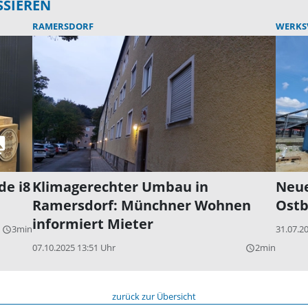
SSIEREN
RAMERSDORF
WERKS
de i8
Klimagerechter Umbau in
Neue
Ramersdorf: Münchner Wohnen
Ostb
informiert Mieter
3min
31.07.2
query_builder
07.10.2025 13:51 Uhr
2min
query_builder
zurück zur Übersicht