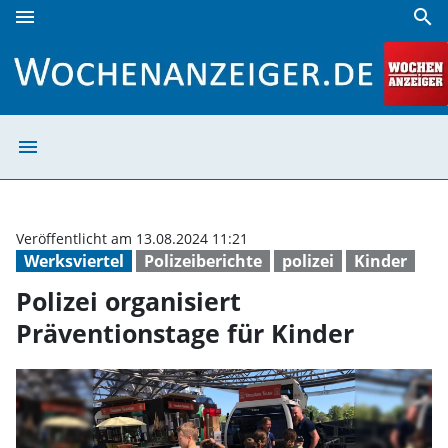
menu
search
Polizei organisiert Präventionstage für Kinder | Wochenanz
menu
Polizei organisi
Veröffentlicht am 13.08.2024 11:21
Werksviertel
Polizeiberichte
polizei
Kinder
Polizei organisiert
Präventionstage für Kinder