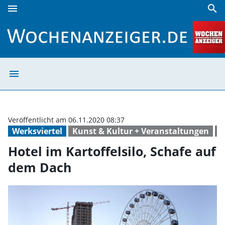
menu
search
Hotel im Kartoffelsilo, Schafe auf dem Dach | Wochenanzei
menu
Hotel im Kartof
Veröffentlicht am 06.11.2020 08:37
Werksviertel
Kunst & Kultur + Veranstaltungen
S
Hotel im Kartoffelsilo, Schafe auf
dem Dach