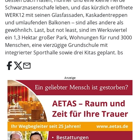
dessen Dach Hasen, Hühner und eine kleine Herde
Schwarznasenschafe leben, und das kürzlich eröffnete
WERK12 mit seinen Glasfassaden, Kaskadentreppen
und umlaufenden Balkonen ‒ sind alles andere als
gewöhnlich. Last, but not least, sind im Werksviertel
ein 1,3 Hektar großer Park, Wohnungen für rund 3000
Menschen, eine vierzügige Grundschule mit
integrierter Sporthalle sowie drei Kitas geplant. bs
email