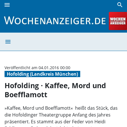
menu
search
Hofolding · Kaffee, Mord und Boefflamott | Wochenanzeige
menu
Hofolding · Kaf
Veröffentlicht am 04.01.2016 00:00
Hofolding (Landkreis München)
Hofolding · Kaffee, Mord und
Boefflamott
»Kaffee, Mord und Boefflamott«  heißt das Stück, das
die Hofoldinger Theatergruppe Anfang des Jahres
präsentiert. Es stammt aus der Feder von Heidi