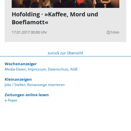
Hofolding · »Kaffee, Mord und
Boeflamott«
17.01.2017 00:00 Uhr
1min
query_builder
zurück zur Übersicht
Wochenanzeiger
Media-Daten
Impressum
Datenschutz
AGB
Kleinanzeigen
Jobs / Stellen
Keinanzeige inserieren
Zeitungen online lesen
e-Paper