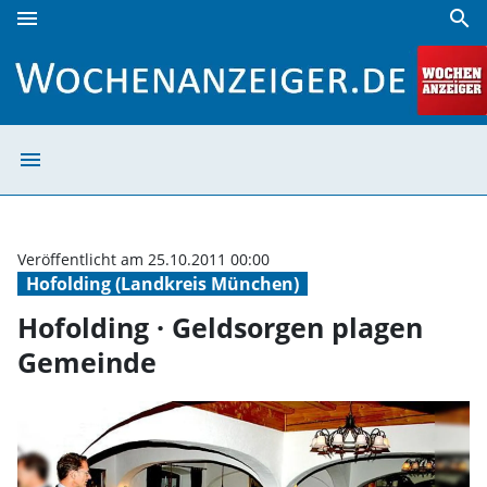
menu
search
Hofolding · Geldsorgen plagen Gemeinde | Wochenanzeige
menu
Hofolding · Gel
Veröffentlicht am 25.10.2011 00:00
Hofolding (Landkreis München)
Hofolding · Geldsorgen plagen
Gemeinde