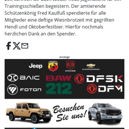
Trainingsschießen begeistern. Der amtierende
Schützenkönig Fred Kaulfuß spendierte für alle
Mitglieder eine deftige Wiesnbrotzeit mit gegrillten
Hendl und Oktoberfestbier. Hierfür nochmals
herzlichen Dank an den Spender.
email